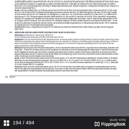
194
/ 494