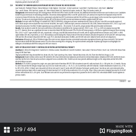
129
/ 494